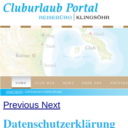
HOME
CLUB MED
NEWS
ÜBER UNS
ANFRAG
STARTSEITE
» DATENSCHUTZERKLÄRUNG
Previous
Next
Datenschutz­erklärung