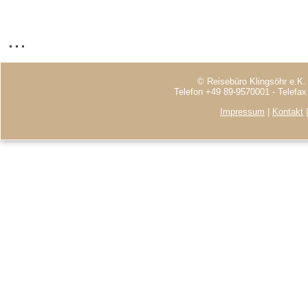
...
© Reisebüro Klingsöhr e.K.
Telefon +49 89-9570001 - Telefa
Impressum
|
Kontakt