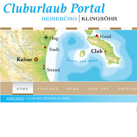
HOME
CLUB MED
NEWS
ÜBER UNS
ANFRAG
STARTSEITE
» CLUB MED WENGEN SCHWEIZ