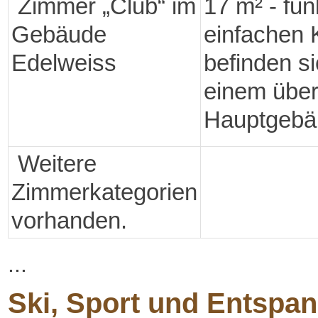
Zimmer „Club“ im
17 m² - fu
Gebäude
einfachen 
Edelweiss
befinden s
einem über
Hauptgebäu
Weitere
Zimmerkategorien
vorhanden.
...
Ski, Sport und Entspa