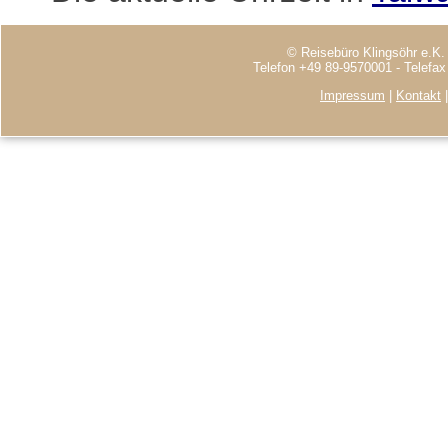
© Reisebüro Klingsöhr e.K.
Telefon +49 89-9570001 - Telefa
Impressum
|
Kontakt