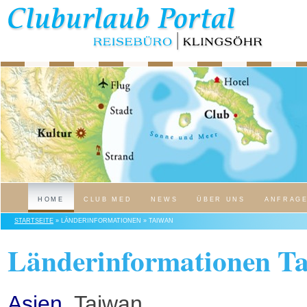
HOME
CLUB MED
NEWS
ÜBER UNS
ANFRAG
STARTSEITE
» LÄNDERINFORMATIONEN » TAIWAN
Länderinformationen T
Asien
, Taiwan