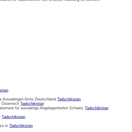
istan
des Auswärtigen Amts Deutschland
Tadschikistan
 Österreich
Tadschikistan
artement für auswärtige Angelegenheiten Schweiz
Tadschikistan
er
Tadschikistan
tze in
Tadschikistan