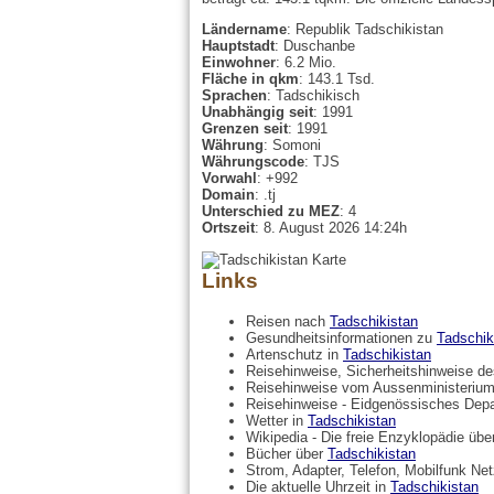
Ländername
: Republik Tadschikistan
Hauptstadt
: Duschanbe
Einwohner
: 6.2 Mio.
Fläche in qkm
: 143.1 Tsd.
Sprachen
: Tadschikisch
Unabhängig seit
: 1991
Grenzen seit
: 1991
Währung
: Somoni
Währungscode
: TJS
Vorwahl
: +992
Domain
: .tj
Unterschied zu MEZ
: 4
Ortszeit
: 8. August 2026 14:24h
Links
Reisen nach
Tadschikistan
Gesundheitsinformationen zu
Tadschik
Artenschutz in
Tadschikistan
Reisehinweise, Sicherheitshinweise 
Reisehinweise vom Aussenministerium
Reisehinweise - Eidgenössisches Dep
Wetter in
Tadschikistan
Wikipedia - Die freie Enzyklopädie üb
Bücher über
Tadschikistan
Strom, Adapter, Telefon, Mobilfunk Ne
Die aktuelle Uhrzeit in
Tadschikistan