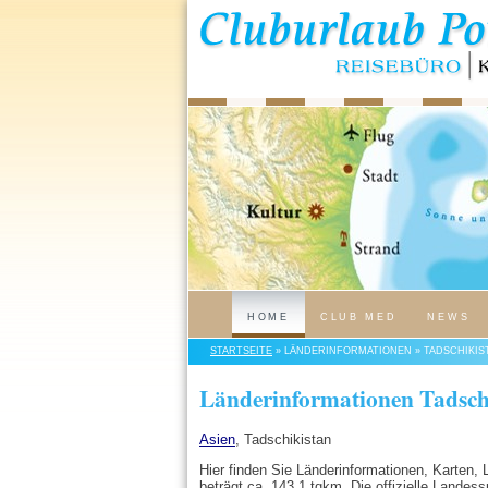
HOME
CLUB MED
NEWS
STARTSEITE
» LÄNDERINFORMATIONEN » TADSCHIKIS
Länderinformationen Tadsch
Asien
, Tadschikistan
Hier finden Sie Länderinformationen, Karten,
beträgt ca. 143.1 tqkm. Die offizielle Landess