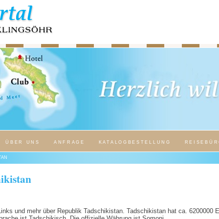
ÜBER UNS
ANFRAGE
KATALOGBESTELLUNG
REISEBÜR
TAN
ikistan
 Links und mehr über Republik Tadschikistan. Tadschikistan hat ca. 6200000 
prache ist Tadschikisch. Die offizielle Währung ist Somoni.