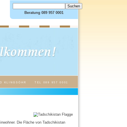
Beratung 089 957 0001
O KLINGSÖHR
TEL 089 957 0001
Einwohner. Die Fläche von Tadschikistan