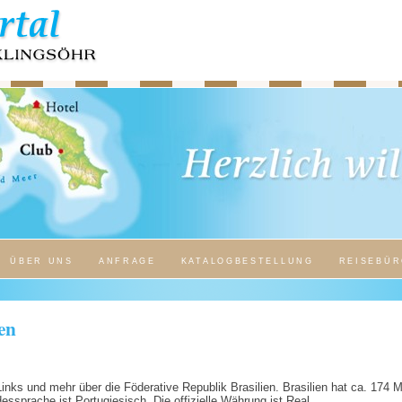
ÜBER UNS
ANFRAGE
KATALOGBESTELLUNG
REISEBÜR
en
Links und mehr über die Föderative Republik Brasilien. Brasilien hat ca. 174 
dessprache ist Portugiesisch. Die offizielle Währung ist Real.