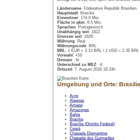
Ländername
: Föderative Republik Brasilien
Hauptstadt
: Brasília
Einwohner
: 174.0 Mio.
Fläche in qkm
: 8.5 Mio.
Sprachen
: Portugiesisch
Unabhängig seit
: 1822
Grenzen seit
: 1828
Währung
: Real
Währungscode
: BRL
BRL
: 1 EUR = 3.13 BRL / 1 USD = 2.35 BRL
Vorwahl
: +55
Domain
: .br
Unterschied zu MEZ
: -4
Ortszeit
: 7. August 2026 18:33h
Umgebung und Orte: Brasili
Acre
Alagoas
Amapá
Amazonas
Bahia
Brasilia
Brasília (Distrito Federal)
Ceará
Chapada Diamantina
Chapada dos Guimarães