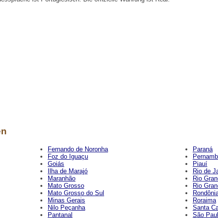
en
Fernando de Noronha
Paraná
Foz do Iguaçu
Pernamb
Goiás
Piauí
Ilha de Marajó
Rio de J
Maranhão
Rio Gran
Mato Grosso
Rio Gran
Mato Grosso do Sul
Rondôni
Minas Gerais
Roraima
Nilo Peçanha
Santa Ca
Pantanal
São Pau