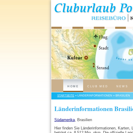
HOME
CLUB MED
NEWS
STARTSEITE
» LÄNDERINFORMATIONEN » BRASILIEN
Länderinformationen Brasili
Südamerika
, Brasilien
Hier finden Sie Länderinformationen, Karten, 
beträgt ca. 8.512 Mio. qkm. Die offizielle Lan