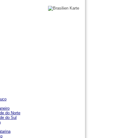
uco
aneiro
de do Norte
de do Sul
a
tarina
lo