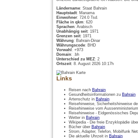
Ländername
: Staat Bahrain
Hauptstadt
: Manama
Einwohner
: 724.0 Tsd.
Fläche in qkm
: 620
Sprachen
: Arabisch
Unabhängig seit
: 1971
Grenzen seit
: 1971
Währung
: Bahrain-Dinar
Währungscode
: BHD
Vorwahl
: +973
Domain
: .bh
Unterschied zu MEZ
: 2
Ortszeit
: 8. August 2026 10:17h
Links
Reisen nach
Bahrain
Gesundheitsinformationen zu
Bahrain
Artenschutz in
Bahrain
Reisehinweise, Sicherheitshinweise 
Reisehinweise vom Aussenministerium
Reisehinweise - Eidgenössisches Dep
Wetter in
Bahrain
Wikipedia - Die freie Enzyklopädie üb
Bücher über
Bahrain
Strom, Adapter, Telefon, Mobilfunk Ne
Die aktuelle Uhrzeit in
Bahrain