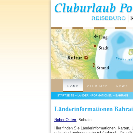
HOME
CLUB MED
NEWS
STARTSEITE
» LÄNDERINFORMATIONEN » BAHRAIN
Länderinformationen Bahra
Naher Osten
, Bahrain
Hier finden Sie Länderinformationen, Karten,
offizielle Landessprache ist Arabisch. Die offi