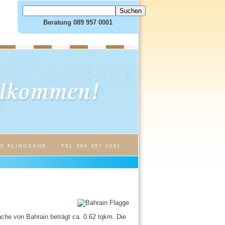
Beratung 089 957 0001
O KLINGSÖHR
TEL 089 957 0001
äche von Bahrain beträgt ca. 0.62 tqkm. Die