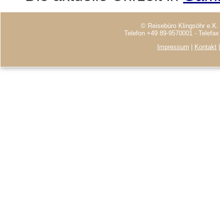
© Reisebüro Klingsöhr e.K.
Telefon +49 89-9570001 - Telefa
Impressum
|
Kontakt