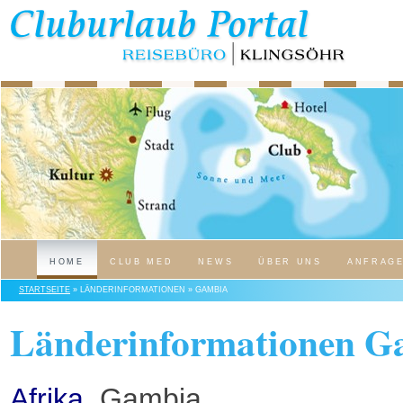
HOME
CLUB MED
NEWS
ÜBER UNS
ANFRAG
STARTSEITE
» LÄNDERINFORMATIONEN » GAMBIA
Länderinformationen G
Afrika
, Gambia