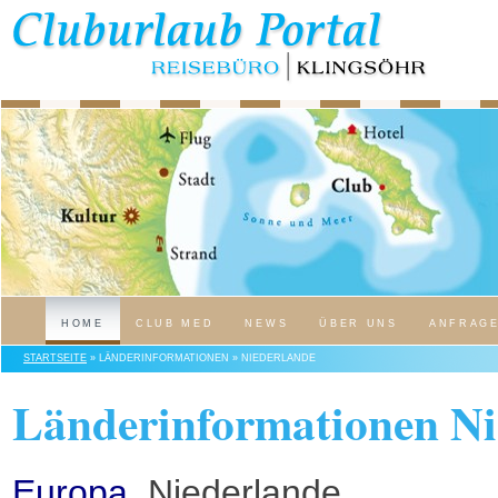
HOME
CLUB MED
NEWS
ÜBER UNS
ANFRAG
STARTSEITE
» LÄNDERINFORMATIONEN » NIEDERLANDE
Länderinformationen Ni
Europa
, Niederlande