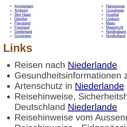
Amsterdam
Hanseroute
Arnheim
IJsselmeer
Den Haag
Ijsseltal
Drenthe
Limburg
Flevoland
Maas
Friesland
Maastricht
Gelderland
Nordbrabant
Groningen
Nordholland
Links
Reisen nach
Niederlande
Gesundheitsinformationen
Artenschutz in
Niederlande
Reisehinweise, Sicherheits
Deutschland
Niederlande
Reisehinweise vom Aussenm