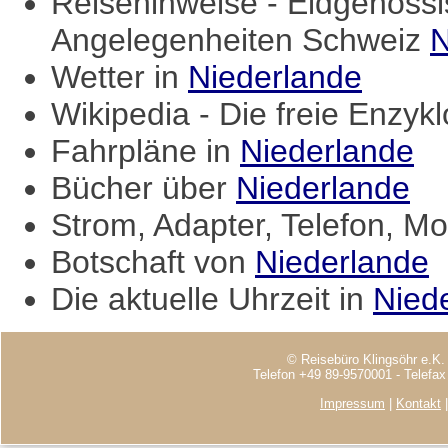
Reisehinweise - Eidgenössi
Angelegenheiten Schweiz
N
Wetter in
Niederlande
Wikipedia - Die freie Enzyk
Fahrpläne in
Niederlande
Bücher über
Niederlande
Strom, Adapter, Telefon, Mo
Botschaft von
Niederlande
Die aktuelle Uhrzeit in
Nied
© Reisebüro Klingsöhr e.K.
Telefon +49 89-9570001 - Telefa
Impressum
|
Kontakt