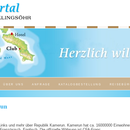
ÜBER UNS
ANFRAGE
KATALOGBESTELLUNG
REISEBÜR
run
, Links und mehr über Republik Kamerun. Kamerun hat ca. 16000000 Einwohner
 Französisch, Englisch. Die offizielle Währung ist CFA-Franc.