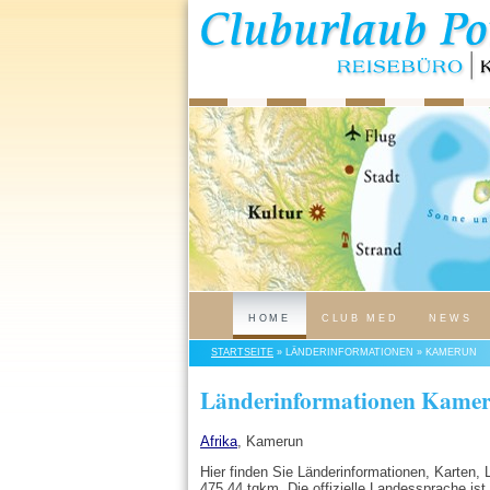
HOME
CLUB MED
NEWS
STARTSEITE
» LÄNDERINFORMATIONEN » KAMERUN
Länderinformationen Kame
Afrika
, Kamerun
Hier finden Sie Länderinformationen, Karten
475.44 tqkm. Die offizielle Landessprache ist