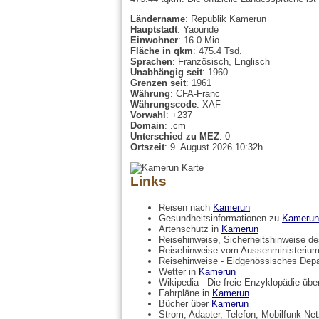
Ländername
: Republik Kamerun
Hauptstadt
: Yaoundé
Einwohner
: 16.0 Mio.
Fläche in qkm
: 475.4 Tsd.
Sprachen
: Französisch, Englisch
Unabhängig seit
: 1960
Grenzen seit
: 1961
Währung
: CFA-Franc
Währungscode
: XAF
Vorwahl
: +237
Domain
: .cm
Unterschied zu MEZ
: 0
Ortszeit
: 9. August 2026 10:32h
Links
Reisen nach
Kamerun
Gesundheitsinformationen zu
Kamerun
Artenschutz in
Kamerun
Reisehinweise, Sicherheitshinweise 
Reisehinweise vom Aussenministerium
Reisehinweise - Eidgenössisches Dep
Wetter in
Kamerun
Wikipedia - Die freie Enzyklopädie üb
Fahrpläne in
Kamerun
Bücher über
Kamerun
Strom, Adapter, Telefon, Mobilfunk Ne