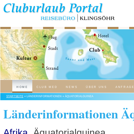
HOME
CLUB MED
NEWS
ÜBER UNS
ANFRAG
STARTSEITE
» LÄNDERINFORMATIONEN » ÄQUATORIALGUINEA
Länderinformationen Äq
Afrika
, Äquatorialguinea