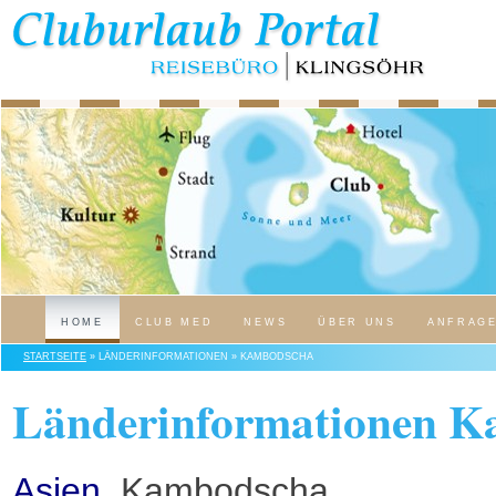
HOME
CLUB MED
NEWS
ÜBER UNS
ANFRAG
STARTSEITE
» LÄNDERINFORMATIONEN » KAMBODSCHA
Länderinformationen 
Asien
, Kambodscha