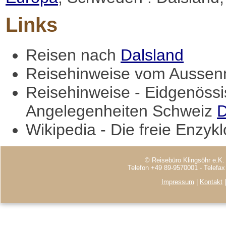
Links
Reisen nach
Dalsland
Reisehinweise vom Aussenm
Reisehinweise - Eidgenössi
Angelegenheiten Schweiz
D
Wikipedia - Die freie Enzyk
© Reisebüro Klingsöhr e.K.
Telefon +49 89-9570001 - Telefa
Impressum
|
Kontakt