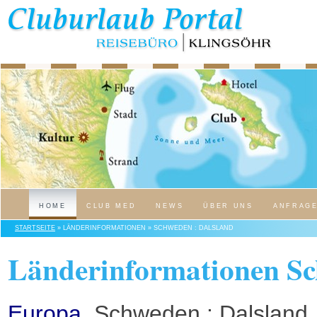
HOME
CLUB MED
NEWS
ÜBER UNS
ANFRAG
STARTSEITE
» LÄNDERINFORMATIONEN » SCHWEDEN : DALSLAND
Länderinformationen Sc
Europa
, Schweden : Dalsland