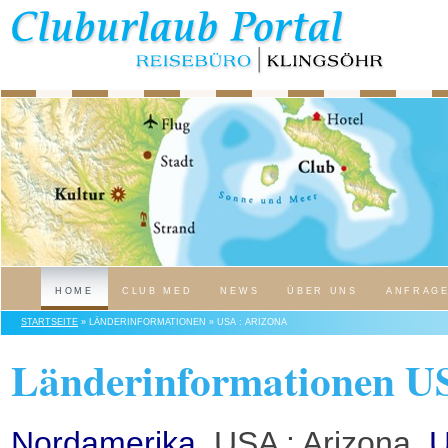
HOME
CLUB MED
NEWS
ÜBER UNS
ANFRAG
STARTSEITE
» LÄNDERINFORMATIONEN » USA : ARIZONA
Länderinformationen US
Nordamerika
, USA : Arizona,