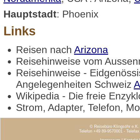
Hauptstadt
: Phoenix
Links
Reisen nach
Arizona
Reisehinweise vom Aussenm
Reisehinweise - Eidgenössi
Angelegenheiten Schweiz
A
Wikipedia - Die freie Enzyk
Strom, Adapter, Telefon, Mo
© Reisebüro Klingsöhr e.K.
Telefon +49 89-9570001 - Telefa