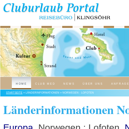
HOME
CLUB MED
NEWS
ÜBER UNS
ANFRAG
STARTSEITE
» LÄNDERINFORMATIONEN » NORWEGEN : LOFOTEN
Länderinformationen No
Europa
, Norwegen : Lofoten,