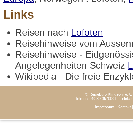
Links
Reisen nach
Lofoten
Reisehinweise vom Aussenm
Reisehinweise - Eidgenössi
Angelegenheiten Schweiz
L
Wikipedia - Die freie Enzyk
© Reisebüro Klingsöhr e.K.
Telefon +49 89-9570001 - Telefa
Impressum
|
Kontakt