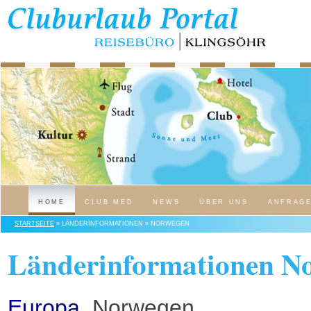
HOME
CLUB MED
NEWS
ÜBER UNS
ANFRAG
STARTSEITE
» LÄNDERINFORMATIONEN » NORWEGEN
Länderinformationen N
Europa
, Norwegen