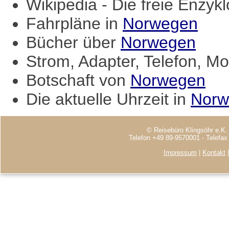
Wikipedia - Die freie Enzyk
Fahrpläne in
Norwegen
Bücher über
Norwegen
Strom, Adapter, Telefon, Mo
Botschaft von
Norwegen
Die aktuelle Uhrzeit in
Norw
© Reisebüro Klingsöhr e.K.
Telefon +49 89-9570001 - Telefa
Impressum
|
Kontakt