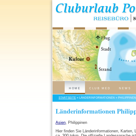
HOME
CLUB MED
NEWS
STARTSEITE
» LÄNDERINFORMATIONEN » PHILIPPINEN
Länderinformationen Philip
Asien
, Philippinen
Hier finden Sie Länderinformationen, Karten, 
ca. 300 tqkm. Die offizielle Landessprache ist 