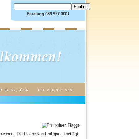
Beratung 089 957 0001
O KLINGSÖHR
TEL 089 957 0001
inwohner. Die Fläche von Philippinen beträgt