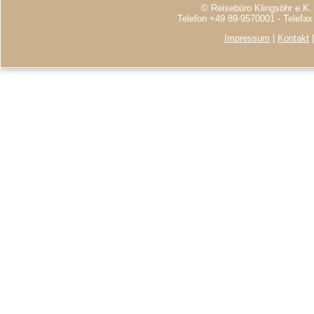
© Reisebüro Klingsöhr e.K.
Telefon +49 89-9570001 - Telefa
Impressum
|
Kontakt