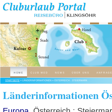
HOME
CLUB MED
NEWS
ÜBER UNS
ANFRAG
STARTSEITE
» LÄNDERINFORMATIONEN » ÖSTERREICH : STEIERMARK
Länderinformationen Öst
Europa
, Österreich : Steierma