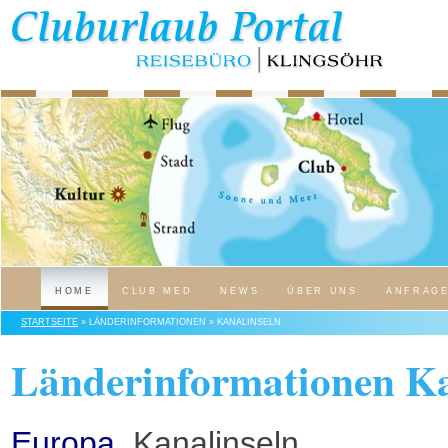
HOME
CLUB MED
NEWS
ÜBER UNS
ANFRAG
STARTSEITE
» LÄNDERINFORMATIONEN » KANALINSELN
Länderinformationen Ka
Europa
, Kanalinseln