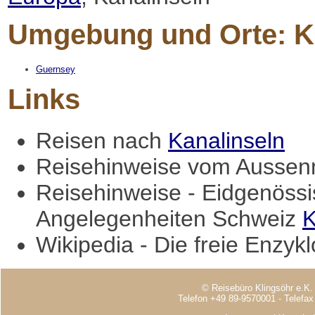
Umgebung und Orte: K
Guernsey
Links
Reisen nach
Kanalinseln
Reisehinweise vom Aussenm
Reisehinweise - Eidgenössi
Angelegenheiten Schweiz
K
Wikipedia - Die freie Enzyk
© Reisebüro Klingsöhr e.K.
Telefon +49 89-9570001 - Telefa