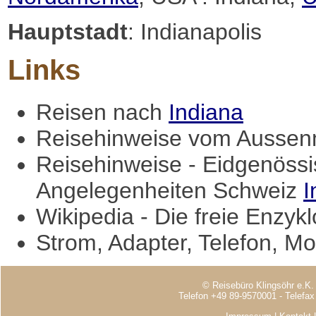
Hauptstadt
: Indianapolis
Links
Reisen nach
Indiana
Reisehinweise vom Aussenm
Reisehinweise - Eidgenössi
Angelegenheiten Schweiz
I
Wikipedia - Die freie Enzyk
Strom, Adapter, Telefon, Mo
© Reisebüro Klingsöhr e.K.
Telefon +49 89-9570001 - Telefa