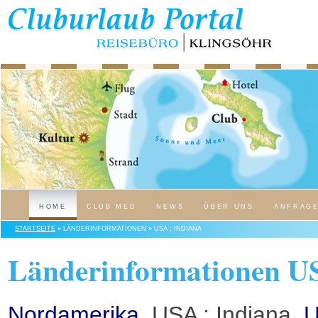
HOME
CLUB MED
NEWS
ÜBER UNS
ANFRAG
STARTSEITE
» LÄNDERINFORMATIONEN » USA : INDIANA
Länderinformationen US
Nordamerika
, USA : Indiana,