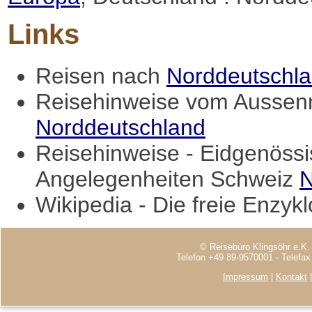
Links
Reisen nach
Norddeutschl
Reisehinweise vom Aussenm
Norddeutschland
Reisehinweise - Eidgenössi
Angelegenheiten Schweiz
N
Wikipedia - Die freie Enzyk
© Reisebüro Klingsöhr e.K.
Telefon +49 89-9570001 - Telefa
Impressum
|
Kontakt