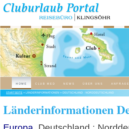
HOME
CLUB MED
NEWS
ÜBER UNS
ANFRAG
STARTSEITE
» LÄNDERINFORMATIONEN » DEUTSCHLAND : NORDDEUTSCHLAND
Länderinformationen De
Europa
, Deutschland : Nordd