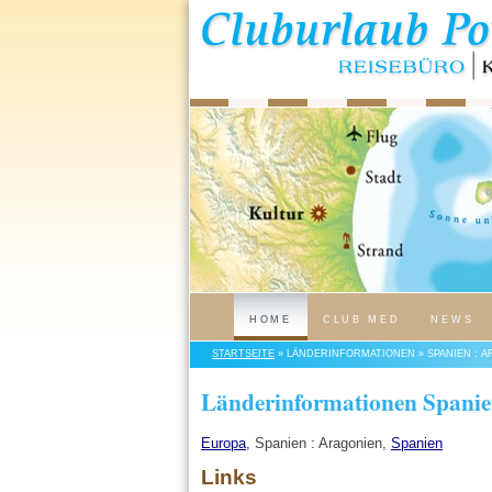
HOME
CLUB MED
NEWS
STARTSEITE
» LÄNDERINFORMATIONEN » SPANIEN : 
Länderinformationen Spanie
Europa
, Spanien : Aragonien,
Spanien
Links