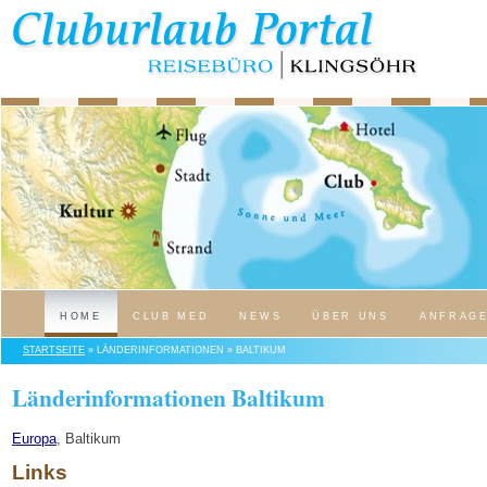
HOME
CLUB MED
NEWS
ÜBER UNS
ANFRAG
STARTSEITE
» LÄNDERINFORMATIONEN » BALTIKUM
Länderinformationen Baltikum
Europa
, Baltikum
Links