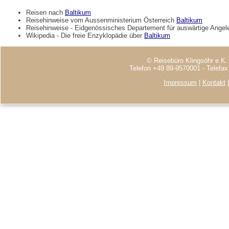
Reisen nach
Baltikum
Reisehinweise vom Aussenministerium Österreich
Baltikum
Reisehinweise - Eidgenössisches Departement für auswärtige Ange
Wikipedia - Die freie Enzyklopädie über
Baltikum
© Reisebüro Klingsöhr e.K.
Telefon +49 89-9570001 - Telefa
Impressum
|
Kontakt