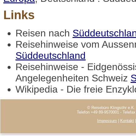
Links
Reisen nach
Süddeutschla
Reisehinweise vom Aussenm
Süddeutschland
Reisehinweise - Eidgenössi
Angelegenheiten Schweiz
S
Wikipedia - Die freie Enzyk
© Reisebüro Klingsöhr e.K.
Telefon +49 89-9570001 - Telefa
Impressum
|
Kontakt