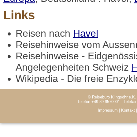
Links
Reisen nach
Havel
Reisehinweise vom Aussenm
Reisehinweise - Eidgenössi
Angelegenheiten Schweiz
H
Wikipedia - Die freie Enzyk
© Reisebüro Klingsöhr e.K.
Telefon +49 89-9570001 - Telefa
Impressum
|
Kontakt