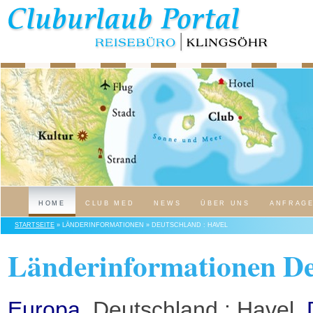
HOME
CLUB MED
NEWS
ÜBER UNS
ANFRAG
STARTSEITE
» LÄNDERINFORMATIONEN » DEUTSCHLAND : HAVEL
Länderinformationen De
Europa
, Deutschland : Havel,