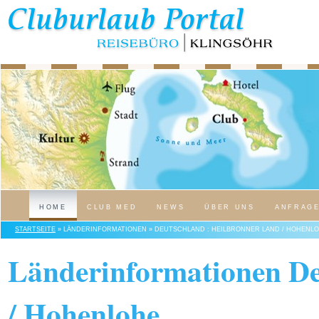
HOME
CLUB MED
NEWS
ÜBER UNS
ANFRAG
STARTSEITE
» LÄNDERINFORMATIONEN » DEUTSCHLAND : HEILBRONNER LAND / HOHENL
Länderinformationen De
/ Hohenlohe