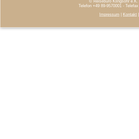
© Reisebüro Klingsöhr e.K.
Telefon +49 89-9570001 - Telefa
Impressum
|
Kontakt