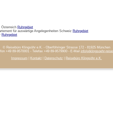
 Österreich
Ruhrgebiet
artement für auswärtige Angelegenheiten Schweiz
Ruhrgebiet
er
Ruhrgebiet
© Reisebüro Klingsöhr e.K. - Oberföhringer Strasse 172 - 81925 München
efon +49 89-9570001 - Telefax +49 89-9579900 - E-Mail
info(a)klingsoehr-reis
Impressum
|
Kontakt
|
Datenschutz
|
Reisebüro Klingsöhr e.K.