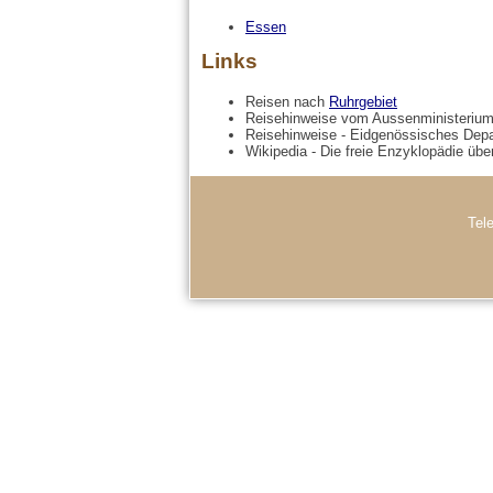
Essen
Links
Reisen nach
Ruhrgebiet
Reisehinweise vom Aussenministerium
Reisehinweise - Eidgenössisches Dep
Wikipedia - Die freie Enzyklopädie üb
Tel