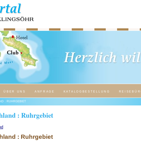
ÜBER UNS
ANFRAGE
KATALOGBESTELLUNG
REISEBÜR
ND : RUHRGEBIET
hland : Ruhrgebiet
nd
land : Ruhrgebiet