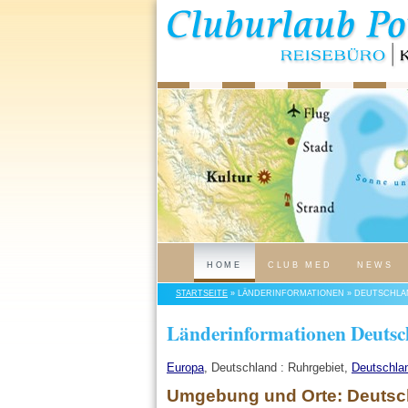
HOME
CLUB MED
NEWS
STARTSEITE
» LÄNDERINFORMATIONEN » DEUTSCHLA
Länderinformationen Deutsc
Europa
, Deutschland : Ruhrgebiet,
Deutschla
Umgebung und Orte: Deutsch