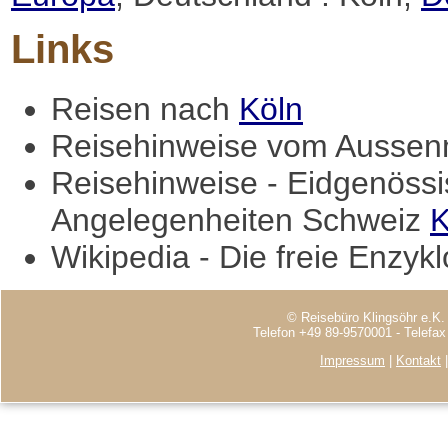
Links
Reisen nach
Köln
Reisehinweise vom Aussenm
Reisehinweise - Eidgenössi
Angelegenheiten Schweiz
K
Wikipedia - Die freie Enzyk
© Reisebüro Klingsöhr e.K.
Telefon +49 89-9570001 - Telefa
Impressum
|
Kontakt