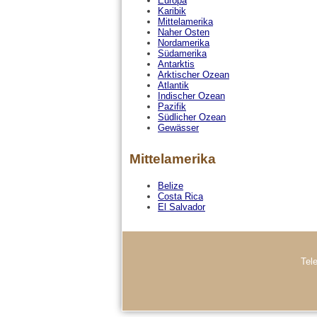
Europa
Karibik
Mittelamerika
Naher Osten
Nordamerika
Südamerika
Antarktis
Arktischer Ozean
Atlantik
Indischer Ozean
Pazifik
Südlicher Ozean
Gewässer
Mittelamerika
Belize
Costa Rica
El Salvador
Tel