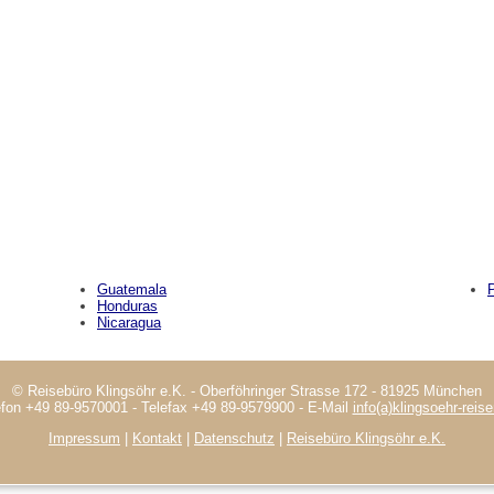
Guatemala
Honduras
Nicaragua
© Reisebüro Klingsöhr e.K. - Oberföhringer Strasse 172 - 81925 München
efon +49 89-9570001 - Telefax +49 89-9579900 - E-Mail
info(a)klingsoehr-reis
Impressum
|
Kontakt
|
Datenschutz
|
Reisebüro Klingsöhr e.K.