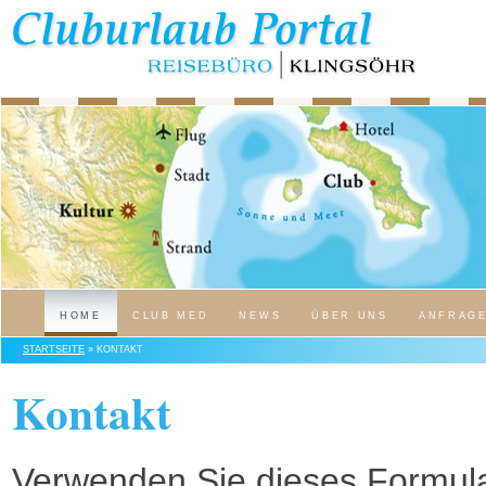
HOME
CLUB MED
NEWS
ÜBER UNS
ANFRAG
STARTSEITE
» KONTAKT
Kontakt
Verwenden Sie dieses Formula